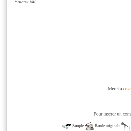
Membres: 2589
Merci à
cos
Pour insérer un comm
Sample
Bande originale