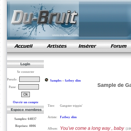
samples de rap
Se connecter
Pseudo :
Samples
»
fatboy slim
Sample de Gan
Passe :
Ouvrir un compte
Titre:
Gangster trippin'
Artiste:
Fatboy slim
Samples: 64837
Reprises: 4006
You've come a long way , baby
Album:
[19