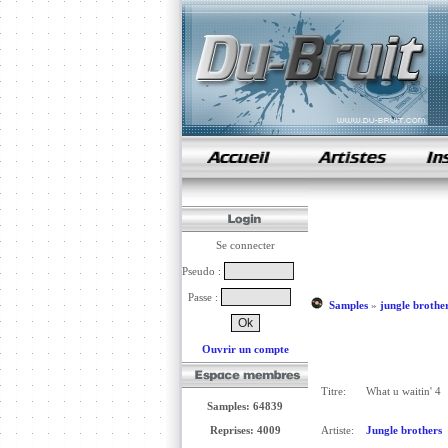
samples de rap
Se connecter
Pseudo :
Passe :
Samples
»
jungle brothe
Ouvrir un compte
Titre:
What u waitin' 4
Samples: 64839
Reprises: 4009
Artiste:
Jungle brothers