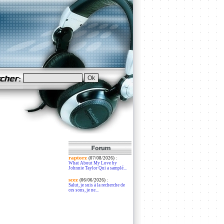
raptorz
:
(07/08/2026)
What About My Love by
Johnnie Taylor Qui a samplé...
scez
:
(06/06/2026)
Salut, je suis à la recherche de
ces sons, je ne...