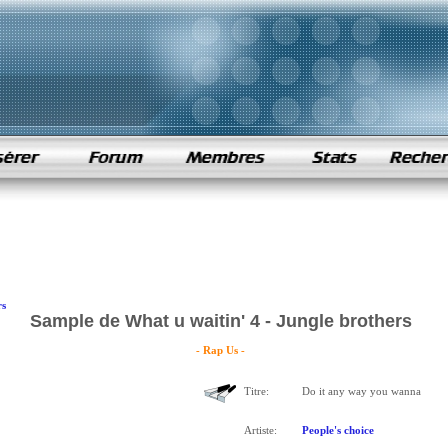
rs
Sample de What u waitin' 4 - Jungle brothers
- Rap Us -
Titre:
Do it any way you wanna
Artiste:
People's choice