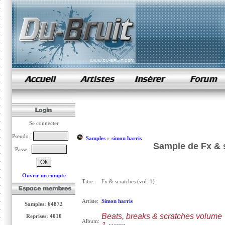
samples de rap
Se connecter
Pseudo :
Samples
»
simon harris
Sample de Fx & s
Passe :
Ouvrir un compte
Titre:
Fx & scratches (vol. 1)
Artiste:
Simon harris
Samples: 64872
Beats, breaks & scratches volume
Reprises: 4010
Album: