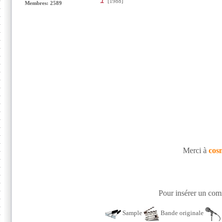
1
[1988]
Membres: 2589
Merci à
cos
Pour insérer un comm
Sample
Bande originale