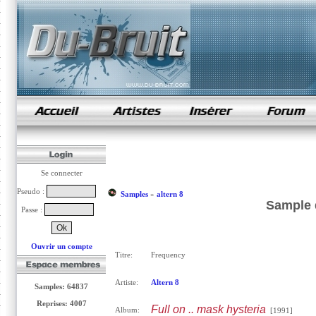
samples de rap
Se connecter
Pseudo :
Samples
»
altern 8
Sample d
Passe :
Ouvrir un compte
Titre:
Frequency
Artiste:
Altern 8
Samples: 64837
Reprises: 4007
Full on .. mask hysteria
Album:
[1991]