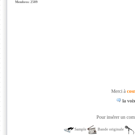
Membres: 2589
Merci à
cos
la voi
Pour insérer un comm
Sample
Bande originale