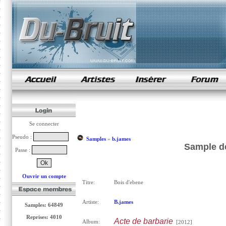
samples de rap
Se connecter
Pseudo :
Samples
»
b.james
Sample de
Passe :
Ouvrir un compte
Titre:
Bois d'ebene
Artiste:
B.james
Samples: 64849
Reprises: 4010
Acte de barbarie
Album:
[2012]