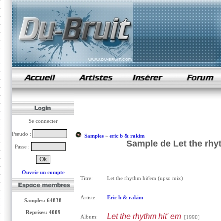
samples de rap
Se connecter
Pseudo :
Samples
»
eric b & rakim
Sample de Let the rhyt
Passe :
Ouvrir un compte
Titre:
Let the rhythm hit'em (upso mix)
Artiste:
Eric b & rakim
Samples: 64838
Reprises: 4009
Let the rhythm hit' em
Album:
[1990]