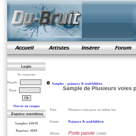
samples de rap
Se connecter
Pseudo :
Samples
»
pejmaxx & soulchildren
Sample de Plusieurs voies 
Passe :
Ouvrir un compte
Titre:
Plusieurs voies pour un même but
Artiste:
Pejmaxx & soulchildren
Samples: 64838
Reprises: 4009
Porte parole
Album:
[2009]