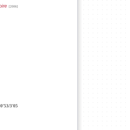
oire
[2006]
0'53/3'05