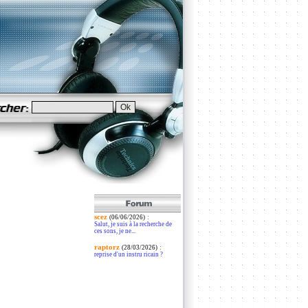
scez
:
(06/06/2026)
Salut, je suis à la recherche de
ces sons, je ne...
raptorz
:
(28/03/2026)
reprise d'un instru ricain ?