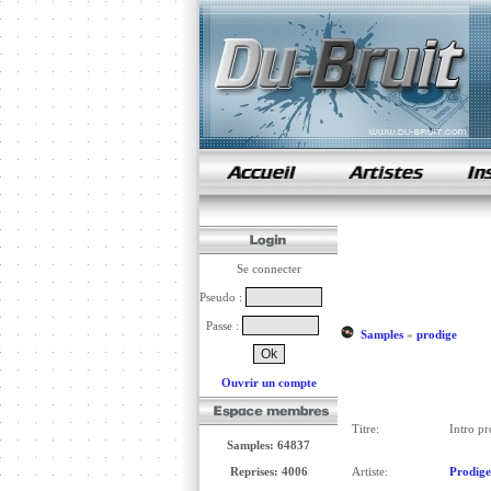
samples de rap
Se connecter
Pseudo :
Passe :
Samples
»
prodige
Ouvrir un compte
Titre:
Intro pr
Samples: 64837
Reprises: 4006
Artiste:
Prodige