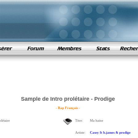
Sample de Intro prolétaire - Prodige
- Rap Français -
olétaire
Titre:
Ma haine
Artiste:
Casey ft b.james & prodige