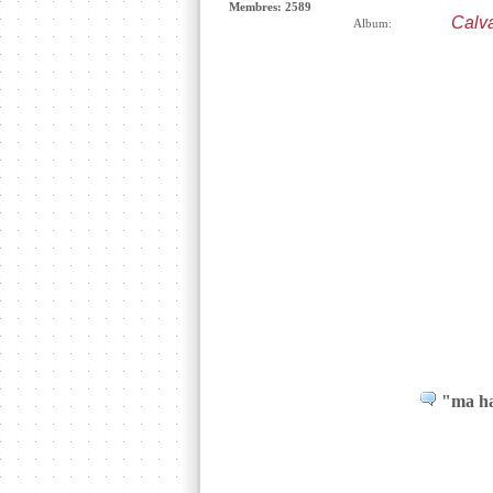
Membres: 2589
Calva
Album:
"ma hai