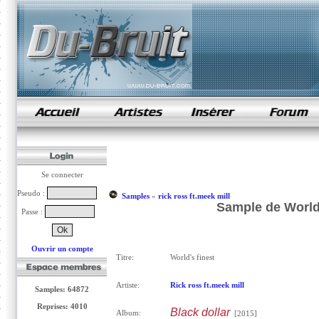
samples de rap
Se connecter
Pseudo :
Samples
»
rick ross ft.meek mill
Sample de World's
Passe :
Ouvrir un compte
Titre:
World's finest
Artiste:
Rick ross ft.meek mill
Samples: 64872
Reprises: 4010
Black dollar
Album:
[2015]