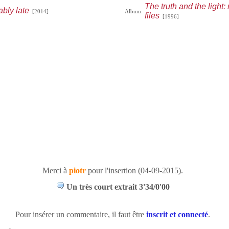
The truth and the light:
bly late
[2014]
Album:
files
[1996]
Merci à
piotr
pour l'insertion (04-09-2015).
Un très court extrait 3'34/0'00
Pour insérer un commentaire, il faut être
inscrit et connecté
.