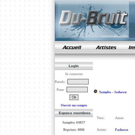
samples de rap
Se connecter
Pseudo :
Passe :
Samples
»
fashawn
Ouvrir un compte
Titre:
Amen
Samples: 64837
Reprises: 4006
Artiste:
Fashawn