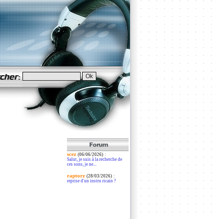
scez
:
(06/06/2026)
Salut, je suis à la recherche de
ces sons, je ne...
raptorz
:
(28/03/2026)
reprise d'un instru ricain ?