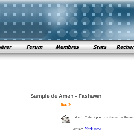
Sample de Amen - Fashawn
- Rap Us -
Titre:
Materia primoris: the x-files theme
Artiste:
Mark snow