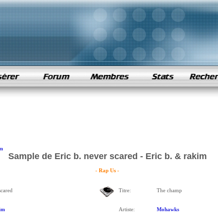
im
Sample de Eric b. never scared - Eric b. & rakim
- Rap Us -
scared
Titre:
The champ
im
Artiste:
Mohawks