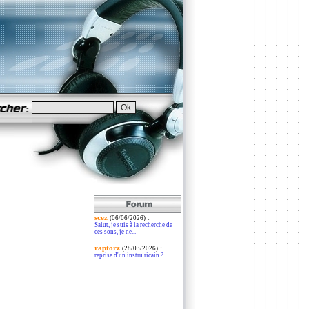
scez
:
(06/06/2026)
Salut, je suis à la recherche de
ces sons, je ne...
raptorz
:
(28/03/2026)
reprise d'un instru ricain ?