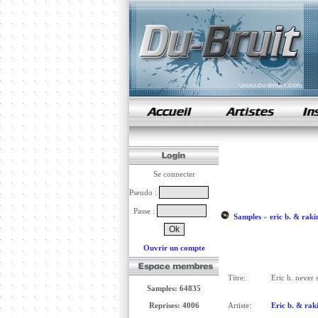
samples de rap
Se connecter
Pseudo :
Passe :
Samples
»
eric b. & rak
Ouvrir un compte
Titre:
Eric b. never 
Samples: 64835
Reprises: 4006
Artiste:
Eric b. & rak