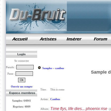
samples de rap
Se connecter
Pseudo :
Samples
»
canibus
Sample de
Passe :
Ouvrir un compte
Titre:
This is rome
Artiste:
Canibus
Samples: 64841
Reprises: 4009
Time flys, life dies... phoenix rise
Album:
[2