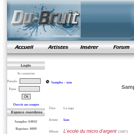
samples de rap
Se connecter
Pseudo :
Samples
»
iam
Samp
Passe :
Ouvrir un compte
Titre:
La saga
Artiste:
Iam
Samples: 64842
Reprises: 4009
L'ecole du micro d'argent
Album:
[1997]