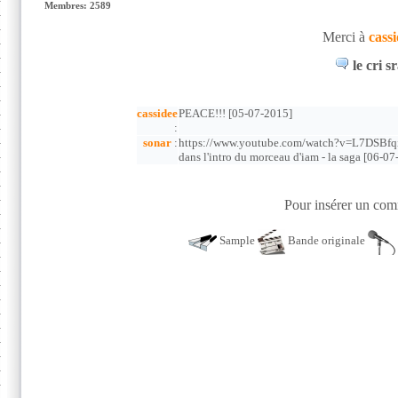
Membres: 2589
Merci à
cass
le cri s
cassidee
PEACE!!! [05-07-2015]
:
sonar
:
https://www.youtube.com/watch?v=L7DSBfqirMc
dans l'intro du morceau d'iam - la saga [06-0
Pour insérer un comm
Sample
Bande originale