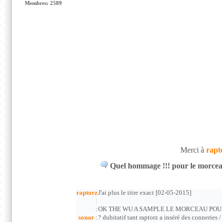
Membres: 2589
Merci à
rapt
Quel hommage !!! pour le morcea
raptorz
J'ai plus le titre exact [02-05-2015]
:
:
OK THE WU A SAMPLE LE MORCEAU POUR U
sonar
:
? dubitatif tant raptorz a inséré des conneries 