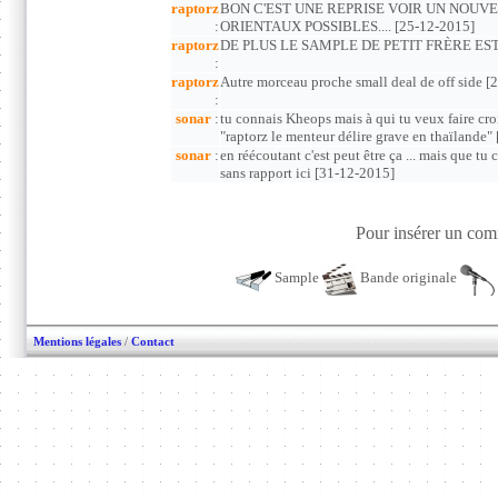
raptorz
BON C'EST UNE REPRISE VOIR UN NOUVEL
:
ORIENTAUX POSSIBLES.... [25-12-2015]
raptorz
DE PLUS LE SAMPLE DE PETIT FRÈRE EST A
:
raptorz
Autre morceau proche small deal de off side [
:
sonar
:
tu connais Kheops mais à qui tu veux faire cro
"raptorz le menteur délire grave en thaïlande"
sonar
:
en réécoutant c'est peut être ça ... mais que tu
sans rapport ici [31-12-2015]
Pour insérer un comm
Sample
Bande originale
Mentions légales
/
Contact