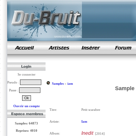
samples de rap
Se connecter
Pseudo :
Samples
»
iam
Sample 
Passe :
Ouvrir un compte
Titre:
Petit scarabee
Artiste:
Iam
Samples: 64873
Reprises: 4010
Inedit
Album:
[2014]