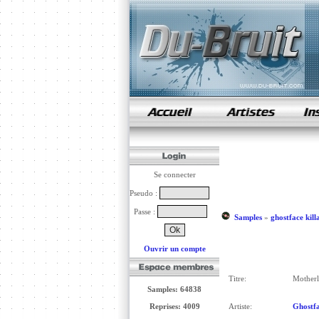
samples de rap
Se connecter
Pseudo :
Passe :
Samples
»
ghostface kill
Ouvrir un compte
Titre:
Motherl
Samples: 64838
Reprises: 4009
Artiste:
Ghostfa