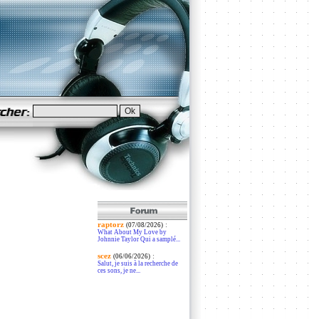
raptorz
:
(07/08/2026)
What About My Love by
Johnnie Taylor Qui a samplé...
scez
:
(06/06/2026)
Salut, je suis à la recherche de
ces sons, je ne...