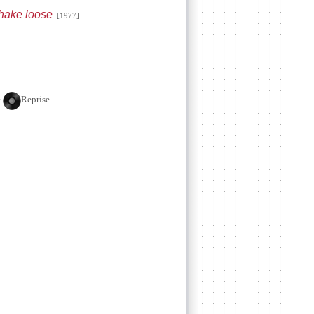
shake loose
[1977]
e
Reprise