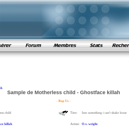
ah
Sample de Motherless child - Ghostface killah
- Rap Us -
ess child
Titre:
Into something i can't shake loose
ce killah
Artiste:
O.v. wright