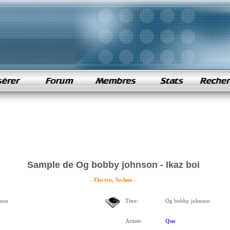
Sample de Og bobby johnson - Ikaz boi
- Electro, Techno -
son
Titre:
Og bobby johnson
Artiste:
Que