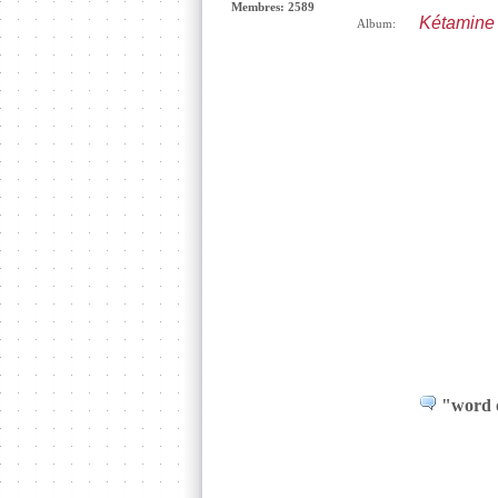
Membres: 2589
Kétamine t
Album:
"word o