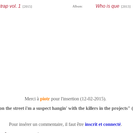
rap vol. 1
Who is que
Album:
[2015]
[2013]
Merci à
piotr
pour l'insertion (12-02-2015).
n the street i'm a suspect hangin' with the killers in the projects" (
Pour insérer un commentaire, il faut être
inscrit et connecté
.