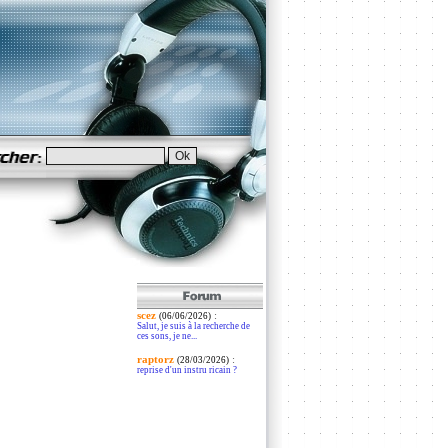
scez
:
(06/06/2026)
Salut, je suis à la recherche de
ces sons, je ne...
raptorz
:
(28/03/2026)
reprise d'un instru ricain ?