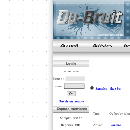
samples de rap
Se connecter
Pseudo :
Passe :
Samples
»
ikaz boi
Ouvrir un compte
Titre:
Og bobby john
Samples: 64837
Reprises: 4009
Artiste:
Ikaz boi