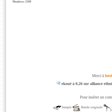
Membres: 2589
Merci à
host
ekoué à 0.26 sur alliance ethn
Pour insérer un comm
Sample
Bande originale