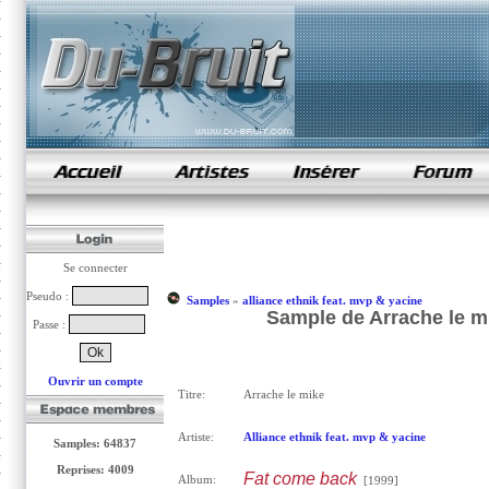
samples de rap
Se connecter
Pseudo :
Samples
»
alliance ethnik feat. mvp & yacine
Sample de Arrache le mi
Passe :
Ouvrir un compte
Titre:
Arrache le mike
Artiste:
Alliance ethnik feat. mvp & yacine
Samples: 64837
Reprises: 4009
Fat come back
Album:
[1999]