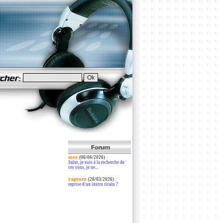
scez
:
(06/06/2026)
Salut, je suis à la recherche de
ces sons, je ne...
raptorz
:
(28/03/2026)
reprise d'un instru ricain ?