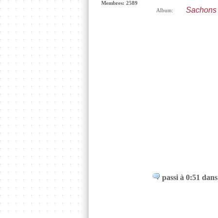
Membres: 2589
Sachons 
Album:
passi à 0:51 dans 