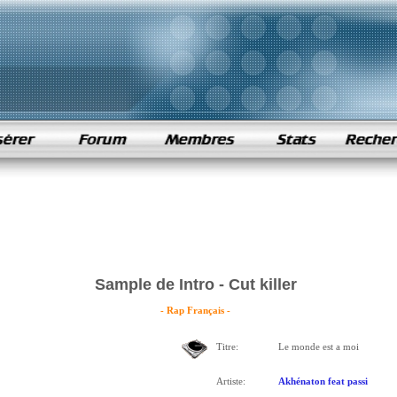
Sample de Intro - Cut killer
- Rap Français -
Titre:
Le monde est a moi
Artiste:
Akhénaton feat passi