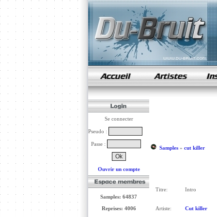
samples de rap
Se connecter
Pseudo :
Passe :
Samples
»
cut killer
Ouvrir un compte
Titre:
Intro
Samples: 64837
Reprises: 4006
Artiste:
Cut killer