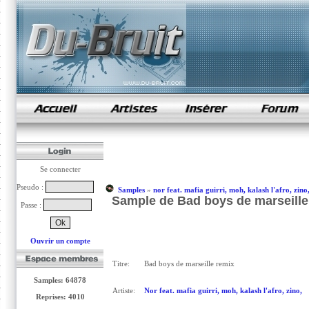
samples de rap
Se connecter
Pseudo :
Samples
»
nor feat. mafia guirri, moh, kalash l'afro, zino
Sample de Bad boys de marseille re
Passe :
Ouvrir un compte
Titre:
Bad boys de marseille remix
Samples: 64878
Artiste:
Nor feat. mafia guirri, moh, kalash l'afro, zino,
Reprises: 4010