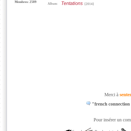
Membres: 2589
Tentations
Album:
[2014]
Merci à
sente
"french connection 
Pour insérer un comm