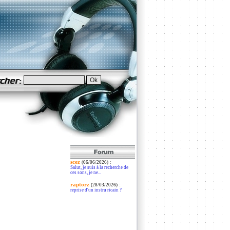
scez
:
(06/06/2026)
Salut, je suis à la recherche de
ces sons, je ne...
raptorz
:
(28/03/2026)
reprise d'un instru ricain ?