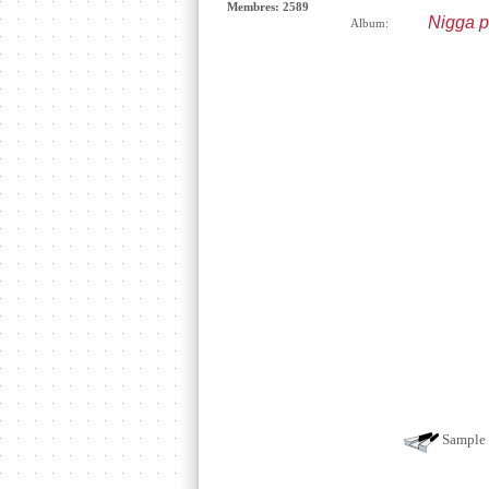
Membres: 2589
Nigga p
Album:
Sample