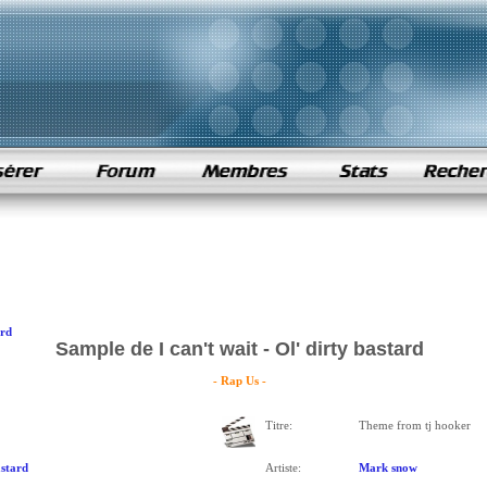
ard
Sample de I can't wait - Ol' dirty bastard
- Rap Us -
Titre:
Theme from tj hooker
astard
Artiste:
Mark snow