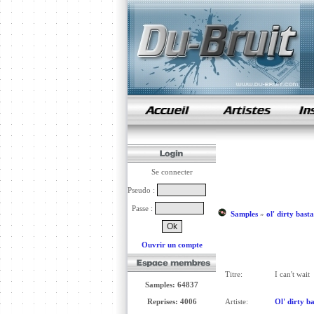
samples de rap
Se connecter
Pseudo :
Passe :
Samples
»
ol' dirty bast
Ouvrir un compte
Titre:
I can't wait
Samples: 64837
Reprises: 4006
Artiste:
Ol' dirty b