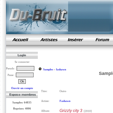
samples de rap
Se connecter
Pseudo :
Samples
»
fashawn
Sampl
Passe :
Ouvrir un compte
Titre:
Outro
Artiste:
Fashawn
Samples: 64835
Reprises: 4006
Grizzly city 3
Album:
[2010]