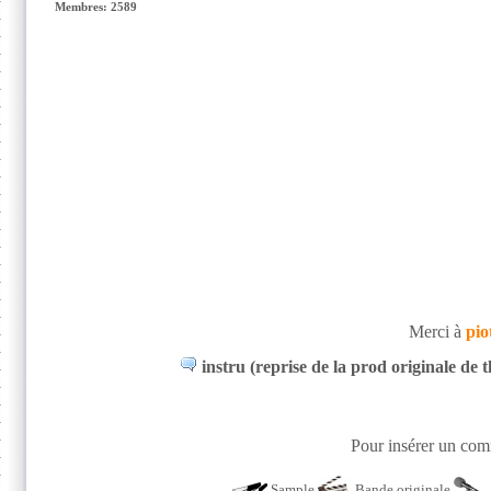
Membres: 2589
Merci à
pio
instru (reprise de la prod originale de 
Pour insérer un comm
Sample
Bande originale