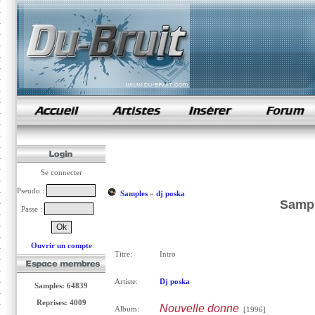
samples de rap
Se connecter
Pseudo :
Samples
»
dj poska
Sampl
Passe :
Ouvrir un compte
Titre:
Intro
Artiste:
Dj poska
Samples: 64839
Reprises: 4009
Nouvelle donne
Album:
[1996]