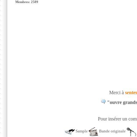
Membres: 2589
Merci à
sente
"ouvre grands t
Pour insérer un comm
Sample
Bande originale