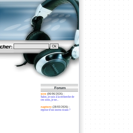
scez
:
(06/06/2026)
Salut, je suis à la recherche de
ces sons, je ne...
raptorz
:
(28/03/2026)
reprise d'un instru ricain ?