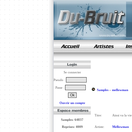
samples de rap
Se connecter
Pseudo :
Passe :
Samples
»
mellowman
Ouvrir un compte
Titre:
Ainsi va la vie
Samples: 64837
Reprises: 4009
Artiste:
Mellowman