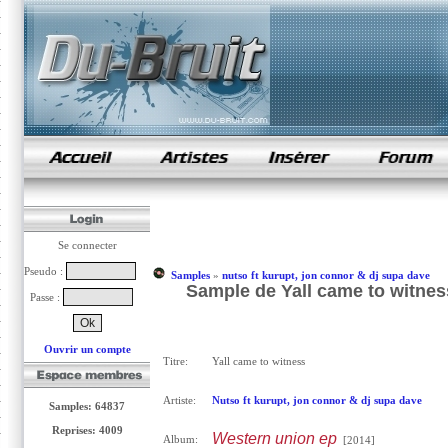
samples de rap
Se connecter
Pseudo :
Samples
»
nutso ft kurupt, jon connor & dj supa dave
Sample de Yall came to witness
Passe :
Ouvrir un compte
Titre:
Yall came to witness
Artiste:
Nutso ft kurupt, jon connor & dj supa dave
Samples: 64837
Reprises: 4009
Western union ep
Album:
[2014]