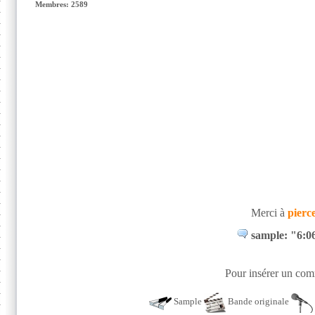
Membres: 2589
Merci à
pierc
sample: "6:06
Pour insérer un comm
Sample
Bande originale