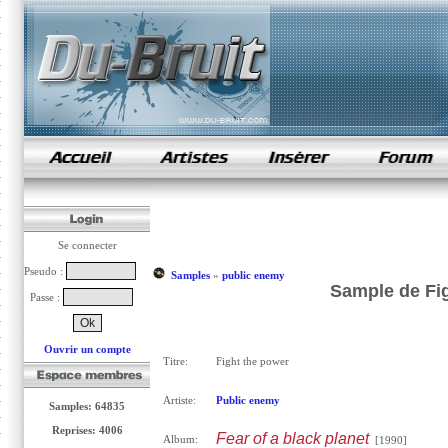
samples de rap
Se connecter
Pseudo :
Samples
»
public enemy
Sample de Fig
Passe :
Ouvrir un compte
Titre:
Fight the power
Artiste:
Public enemy
Samples: 64835
Reprises: 4006
Fear of a black planet
Album:
[1990]