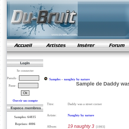
samples de rap
Se connecter
Pseudo :
Samples
»
naughty by nature
Sample de Daddy was 
Passe :
Ouvrir un compte
Titre:
Daddy was a street corner
Artiste:
Naughty by nature
Samples: 64835
Reprises: 4006
19 naughty 3
Album:
[1993]