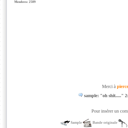
Membres: 2589
Merci à
pierc
sample: "oh shit....."
Pour insérer un comm
Sample
Bande originale