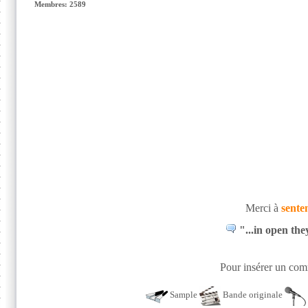
Membres: 2589
Merci à
sente
"...in open they
Pour insérer un comm
Sample
Bande originale