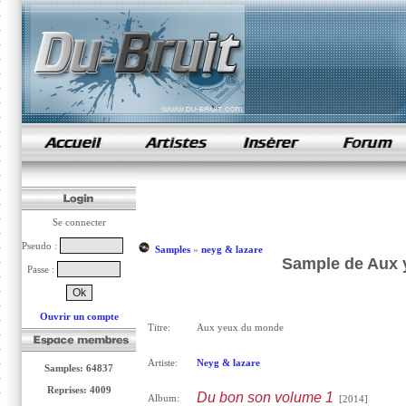
samples de rap
Se connecter
Pseudo :
Samples
»
neyg & lazare
Sample de Aux 
Passe :
Ouvrir un compte
Titre:
Aux yeux du monde
Artiste:
Neyg & lazare
Samples: 64837
Reprises: 4009
Du bon son volume 1
Album:
[2014]