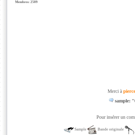
Membres: 2589
Merci à
pierc
sample: "0
Pour insérer un comm
Sample
Bande originale