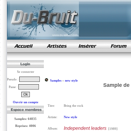
samples de rap
Se connecter
Pseudo :
Samples
»
new style
Sample de 
Passe :
Ouvrir un compte
Titre:
Bring the rock
Artiste:
New style
Samples: 64835
Reprises: 4006
Independent leaders
Album:
[1989]