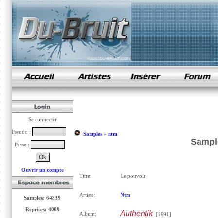
samples de rap
Se connecter
Pseudo :
Samples
»
ntm
Sample
Passe :
Ouvrir un compte
Titre:
Le pouvoir
Artiste:
Ntm
Samples: 64839
Reprises: 4009
Authentik
Album:
[1991]