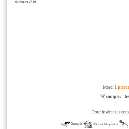
Membres: 2589
Merci à
pierc
sample: "he
Pour insérer un comm
Sample
Bande originale