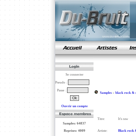
samples de rap
Se connecter
Pseudo :
Passe :
Samples
»
black rock & 
Ouvrir un compte
Titre:
It's raw
Samples: 64837
Reprises: 4009
Artiste:
Black rock 