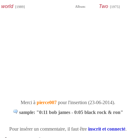
 world
Two
Album:
[1989]
[1975]
Merci à
pierce007
pour l'insertion (23-06-2014).
sample: "0:11 bob james - 0:05 black rock & ron"
Pour insérer un commentaire, il faut être
inscrit et connecté
.