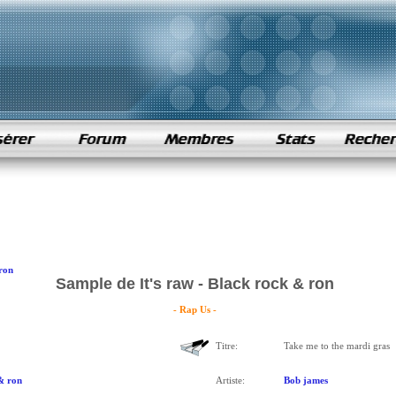
ron
Sample de It's raw - Black rock & ron
- Rap Us -
Titre:
Take me to the mardi gras
& ron
Artiste:
Bob james