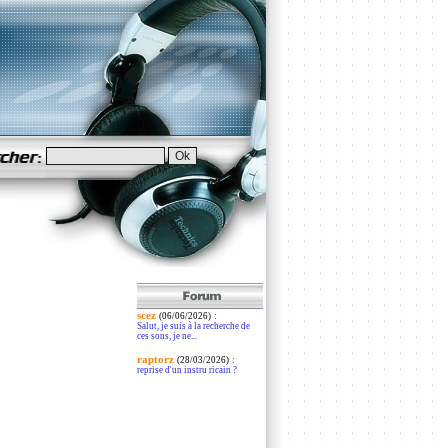
scez
:
(06/06/2026)
Salut, je suis à la recherche de
ces sons, je ne...
raptorz
:
(28/03/2026)
reprise d'un instru ricain ?