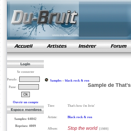
samples de rap
Se connecter
Pseudo :
Samples
»
black rock & ron
Sample de That's 
Passe :
Ouvrir un compte
Titre:
That's how i'm livin'
Artiste:
Black rock & ron
Samples: 64842
Reprises: 4009
Stop the world
Album:
[1989]