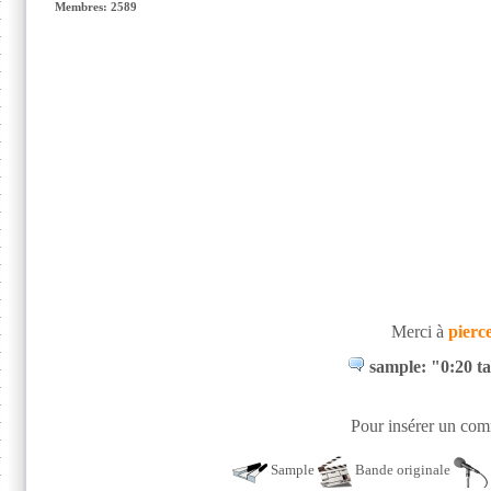
Membres: 2589
Merci à
pierc
sample: "0:20 t
Pour insérer un comm
Sample
Bande originale