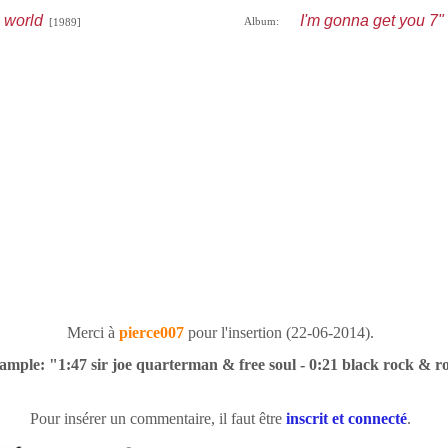
 world
I'm gonna get you 7"
Album:
[1989]
Merci à
pierce007
pour l'insertion (22-06-2014).
ample: "1:47 sir joe quarterman & free soul - 0:21 black rock & r
Pour insérer un commentaire, il faut être
inscrit et connecté
.