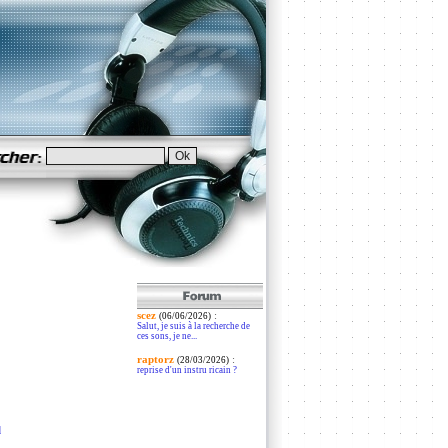
scez
:
(06/06/2026)
Salut, je suis à la recherche de
ces sons, je ne...
raptorz
:
(28/03/2026)
reprise d'un instru ricain ?
l