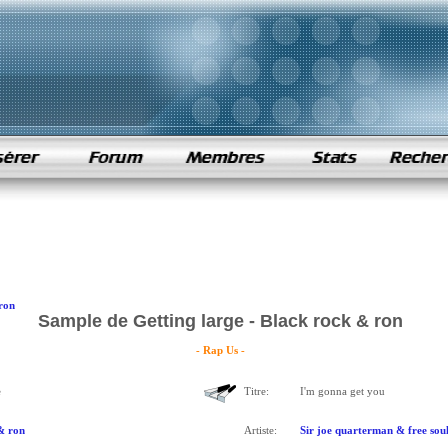
ron
Sample de Getting large - Black rock & ron
- Rap Us -
e
Titre:
I'm gonna get you
& ron
Artiste:
Sir joe quarterman & free sou