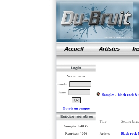
samples de rap
Se connecter
Pseudo :
Passe :
Samples
»
black rock & 
Ouvrir un compte
Titre:
Getting larg
Samples: 64835
Reprises: 4006
Artiste:
Black rock 