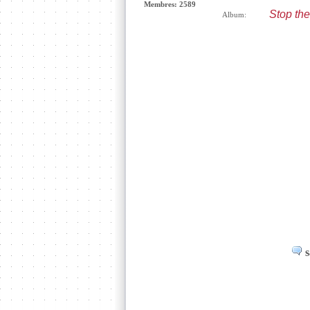
Membres: 2589
Stop the
Album:
s