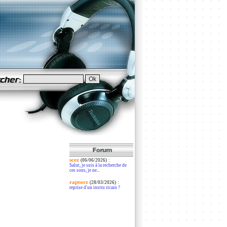
scez
:
(06/06/2026)
Salut, je suis à la recherche de
ces sons, je ne...
raptorz
:
(28/03/2026)
reprise d'un instru ricain ?