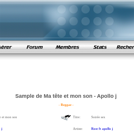
Sample de Ma tête et mon son - Apollo j
- Reggae -
e et mon son
Titre:
Soirée sex
 j
Artiste:
Rost ft apollo j