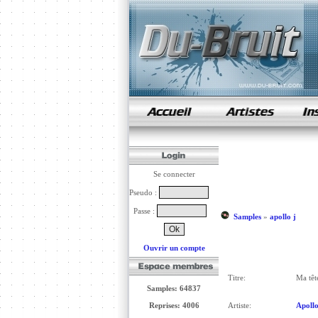
samples de rap
Se connecter
Pseudo :
Passe :
Samples
»
apollo j
Ouvrir un compte
Titre:
Ma têt
Samples: 64837
Reprises: 4006
Artiste:
Apollo