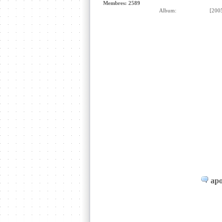
Membres: 2589
Album:
[200
apo