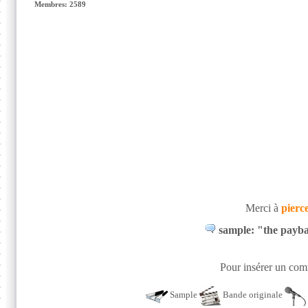
Membres: 2589
Merci à
pierc
sample: "the paybac
Pour insérer un comm
Sample
Bande originale