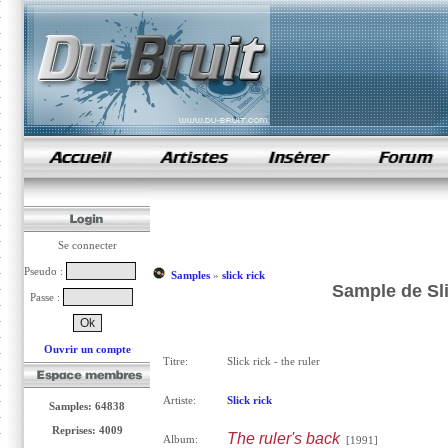
samples de rap
Se connecter
Pseudo :
Samples
»
slick rick
Sample de Slic
Passe :
Ouvrir un compte
Titre:
Slick rick - the ruler
Artiste:
Slick rick
Samples: 64838
Reprises: 4009
The ruler's back
Album:
[1991]