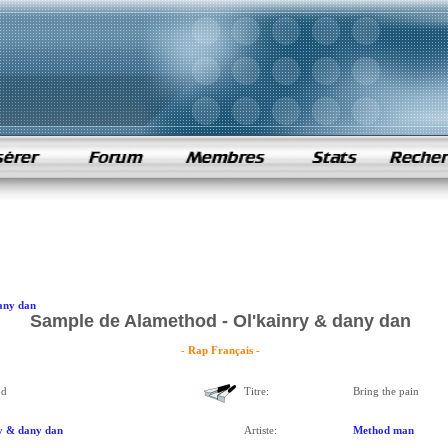
any dan
Sample de Alamethod - Ol'kainry & dany dan
- Rap Français -
od
Titre:
Bring the pain
y & dany dan
Artiste:
Method man