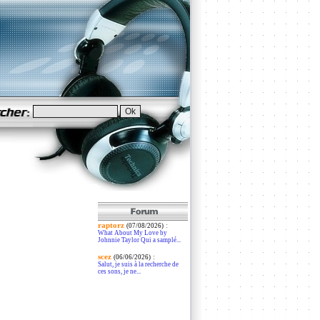
raptorz
:
(07/08/2026)
What About My Love by
Johnnie Taylor Qui a samplé...
scez
:
(06/06/2026)
Salut, je suis à la recherche de
ces sons, je ne...