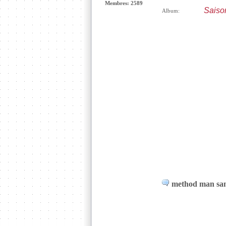
Membres: 2589
Saiso
Album:
method man samp