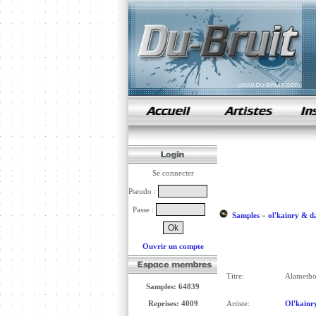
samples de rap
Se connecter
Pseudo :
Passe :
Samples
»
ol'kainry & d
Ouvrir un compte
Titre:
Alameth
Samples: 64839
Reprises: 4009
Artiste:
Ol'kainr