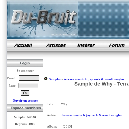
samples de rap
Se connecter
Pseudo :
Samples
»
terrace martin ft jay rock & wendi vaughn
Sample de Why - Terra
Passe :
Ouvrir un compte
Titre:
Why
Artiste:
Terrace martin ft jay rock & wendi vaughn
Samples: 64838
Reprises: 4009
Album:
[2013]