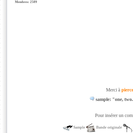
Membres: 2589
Merci à
pierc
sample: "one, two.
Pour insérer un comm
Sample
Bande originale