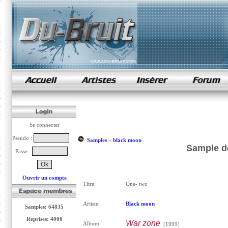
samples de rap
Se connecter
Pseudo :
Samples
»
black moon
Sample d
Passe :
Ouvrir un compte
Titre:
One- two
Artiste:
Black moon
Samples: 64835
Reprises: 4006
War zone
Album:
[1999]