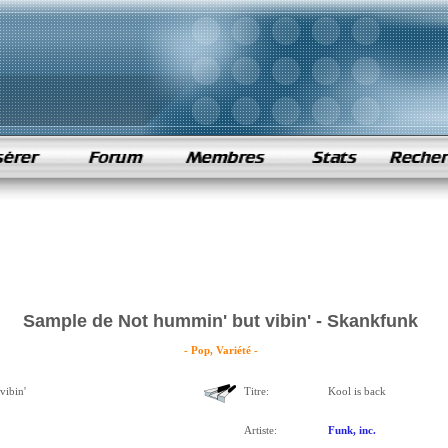
Sample de Not hummin' but vibin' - Skankfunk
- Pop, Variété -
vibin'
Titre:
Kool is back
Artiste:
Funk, inc.