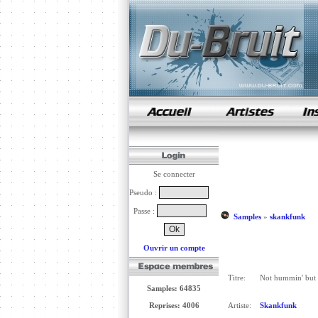
samples de rap
Se connecter
Pseudo :
Passe :
Samples
»
skankfunk
Ouvrir un compte
Titre:
Not hummin' but 
Samples: 64835
Reprises: 4006
Artiste:
Skankfunk