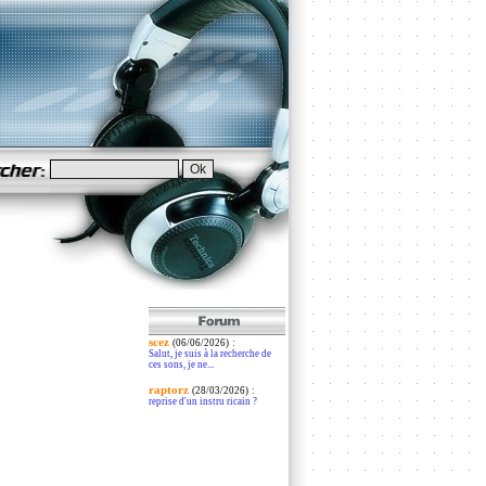
scez
:
(06/06/2026)
Salut, je suis à la recherche de
ces sons, je ne...
raptorz
:
(28/03/2026)
reprise d'un instru ricain ?