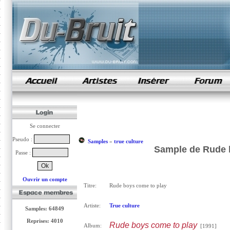
samples de rap
Se connecter
Pseudo :
Samples
»
true culture
Sample de Rude b
Passe :
Ouvrir un compte
Titre:
Rude boys come to play
Artiste:
True culture
Samples: 64849
Reprises: 4010
Rude boys come to play
Album:
[1991]