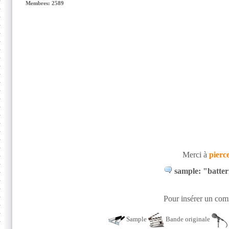
Membres: 2589
Merci à
pierc
sample: "batteri
Pour insérer un comm
Sample
Bande originale