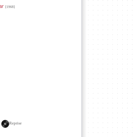
ar
[1968]
e
Reprise