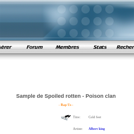
Sample de Spoiled rotten - Poison clan
- Rap Us -
Titre:
Cold feet
Artiste:
Albert king