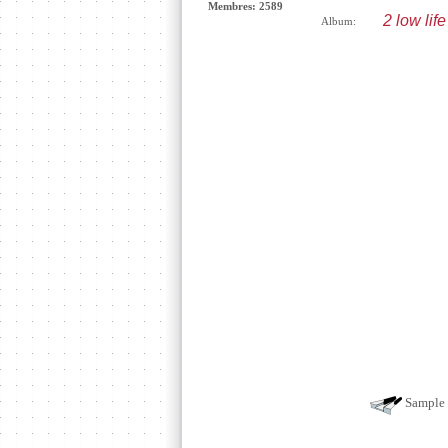
Membres: 2589
2 low lif
Album:
Sample