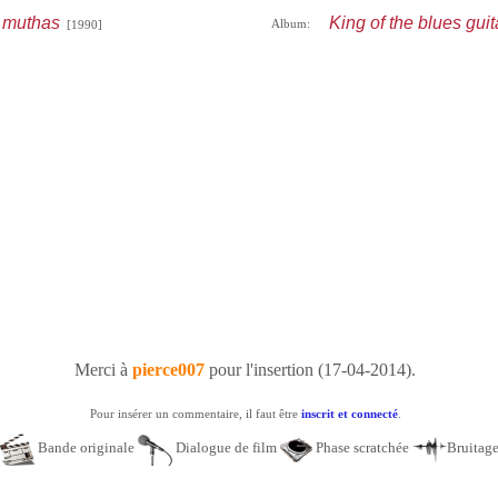
e muthas
King of the blues guit
Album:
[1990]
Merci à
pierce007
pour l'insertion (17-04-2014).
Pour insérer un commentaire, il faut être
inscrit et connecté
.
Bande originale
Dialogue de film
Phase scratchée
Bruitag