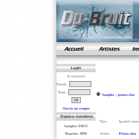
samples de rap
Se connecter
Pseudo :
Passe :
Samples
»
poison clan
Ouvrir un compte
Titre:
Spoiled rotten
Samples: 64835
Reprises: 4006
Artiste:
Poison clan