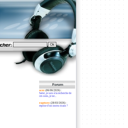
scez
:
(06/06/2026)
Salut, je suis à la recherche de
ces sons, je ne...
raptorz
:
(28/03/2026)
reprise d'un instru ricain ?