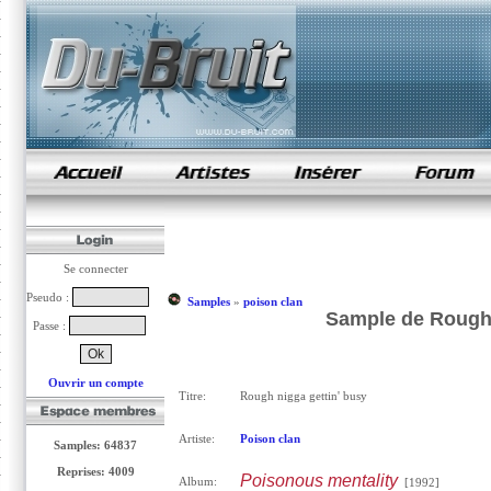
samples de rap
Se connecter
Pseudo :
Samples
»
poison clan
Sample de Rough 
Passe :
Ouvrir un compte
Titre:
Rough nigga gettin' busy
Artiste:
Poison clan
Samples: 64837
Reprises: 4009
Poisonous mentality
Album:
[1992]