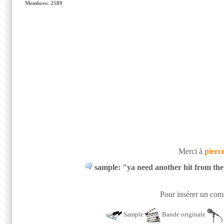
Membres: 2589
Merci à
pierc
sample: "ya need another hit from the f
Pour insérer un comm
Sample
Bande originale