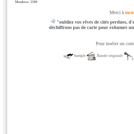
Membres: 2589
Merci à
mcm
"oubliez vos rêves de cités perdues, d'
déchiffrons pas de carte pour exhumer un
Pour insérer un comm
Sample
Bande originale