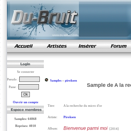
samples de rap
Se connecter
Pseudo :
Samples
»
piroksen
Sample de A la re
Passe :
Ouvrir un compte
Titre:
A la recherche du micro d'or
Artiste:
Piroksen
Samples: 64868
Reprises: 4010
Bienvenue parmi moi
Album:
[2014]