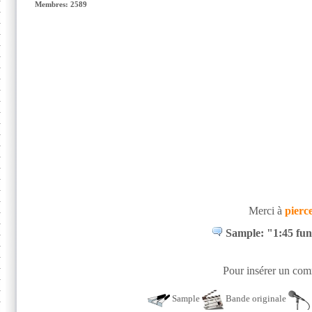
Membres: 2589
Merci à
pierc
Sample: "1:45 fun
Pour insérer un comm
Sample
Bande originale