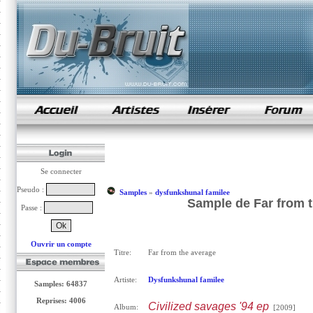
samples de rap
Se connecter
Pseudo :
Samples
»
dysfunkshunal familee
Sample de Far from t
Passe :
Ouvrir un compte
Titre:
Far from the average
Artiste:
Dysfunkshunal familee
Samples: 64837
Reprises: 4006
Civilized savages '94 ep
Album:
[2009]