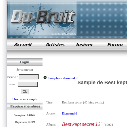
samples de rap
Se connecter
Pseudo :
Samples
»
diamond d
Sample de Best kept
Passe :
Ouvrir un compte
Titre:
Best kept secret (45 king remix)
Artiste:
Diamond d
Samples: 64842
Reprises: 4009
Best kept secret 12"
Album:
[1992]