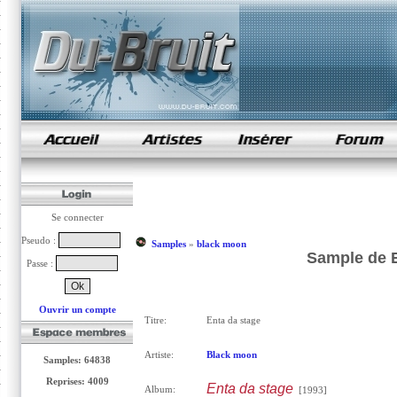
samples de rap
Se connecter
Pseudo :
Samples
»
black moon
Sample de E
Passe :
Ouvrir un compte
Titre:
Enta da stage
Artiste:
Black moon
Samples: 64838
Reprises: 4009
Enta da stage
Album:
[1993]