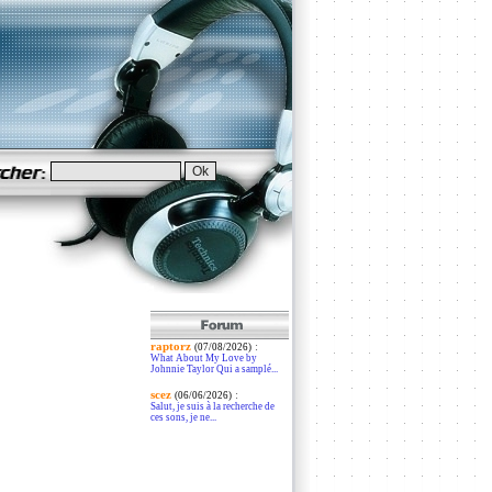
raptorz
:
d
(07/08/2026)
What About My Love by
Johnnie Taylor Qui a samplé...
scez
:
(06/06/2026)
Salut, je suis à la recherche de
ces sons, je ne...