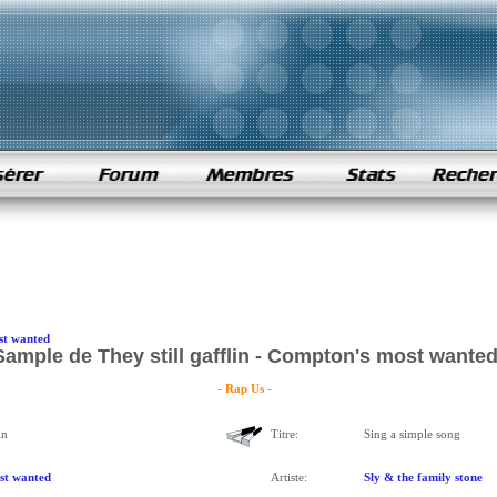
st wanted
Sample de They still gafflin - Compton's most wante
- Rap Us -
in
Titre:
Sing a simple song
st wanted
Artiste:
Sly & the family stone