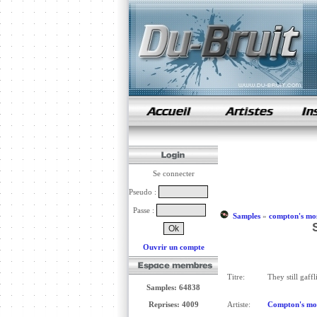
samples de rap
Se connecter
Pseudo :
Passe :
Samples
»
compton's mo
Ouvrir un compte
Titre:
They still gaffl
Samples: 64838
Reprises: 4009
Artiste:
Compton's mo