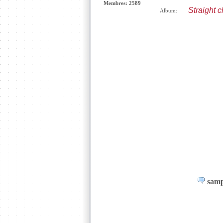
Membres: 2589
Straight 
Album:
samp