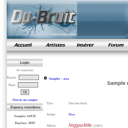
samples de rap
Se connecter
Pseudo :
Samples
»
nwa
Sample d
Passe :
Ouvrir un compte
Titre:
One less bitch
Artiste:
Nwa
Samples: 64838
Reprises: 4009
Niggaz4life
Album:
[1991]