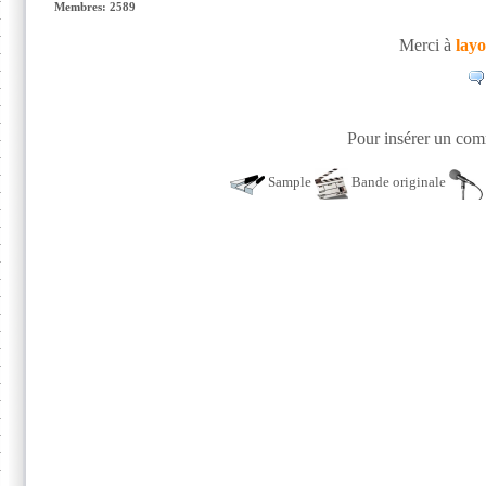
Membres: 2589
Merci à
lay
Pour insérer un comm
Sample
Bande originale