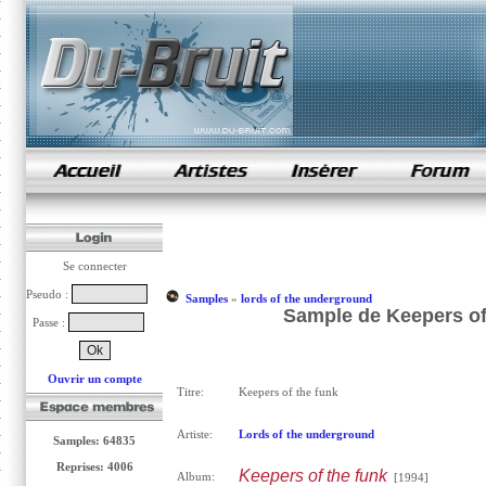
samples de rap
Se connecter
Pseudo :
Samples
»
lords of the underground
Sample de Keepers of 
Passe :
Ouvrir un compte
Titre:
Keepers of the funk
Artiste:
Lords of the underground
Samples: 64835
Reprises: 4006
Keepers of the funk
Album:
[1994]