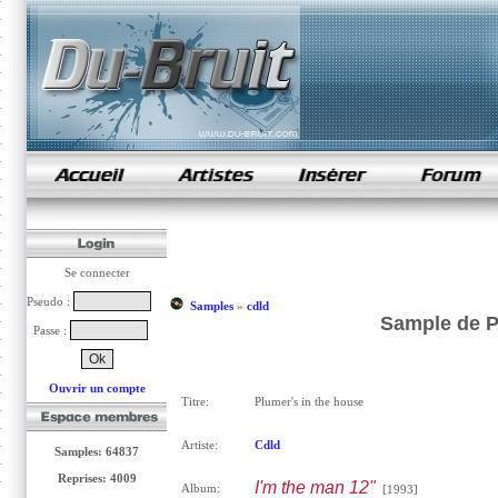
samples de rap
Se connecter
Pseudo :
Samples
»
cdld
Sample de P
Passe :
Ouvrir un compte
Titre:
Plumer's in the house
Artiste:
Cdld
Samples: 64837
Reprises: 4009
I'm the man 12"
Album:
[1993]