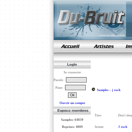
samples de rap
Se connecter
Pseudo :
Passe :
Samples
»
j rock
Ouvrir un compte
Titre:
Don't sle
Samples: 64839
Reprises: 4009
Artiste:
J rock