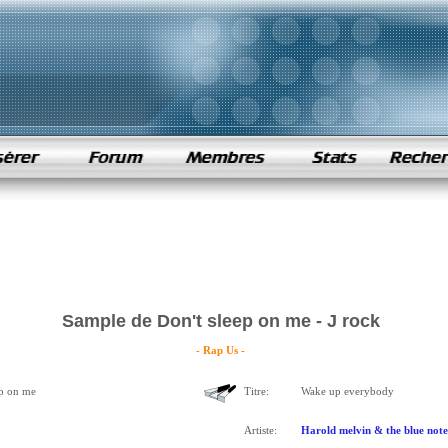
Sample de Don't sleep on me - J rock
- Rap Us -
ep on me
Titre:
Wake up everybody
Artiste:
Harold melvin & the blue note