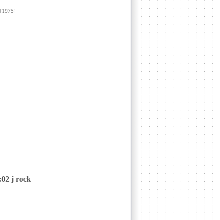
1975]
:02 j rock