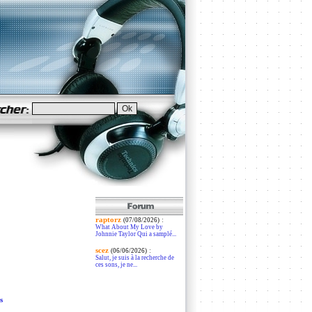
raptorz
:
(07/08/2026)
What About My Love by
Johnnie Taylor Qui a samplé...
scez
:
(06/06/2026)
Salut, je suis à la recherche de
ces sons, je ne...
s